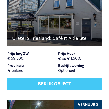
Ureterp Friesland: Café It Alde Ste
Prijs Inv/GW
Prijs Huur
€ 59.500,=
€ ca € 1.500,=
Provincie
Bedrijfswoning
Friesland
Optioneel
BEKIJK OBJECT
VERHUURD