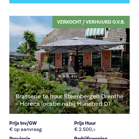
VERKOCHT / VERHUURD O.V.B.
Brasserie te huur Steenbergen Drenthe
– Horeca locatie nabij Hunebed D1
Prijs Inv/GW
Prijs Huur
€ op aanvraag
€ 2.500,=
Provincie
Bedrijfswoning