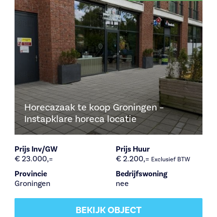
Horecazaak te koop Groningen –
Instapklare horeca locatie
Prijs Inv/GW
Prijs Huur
€ 23.000,=
€ 2.200,=
Exclusief BTW
Provincie
Bedrijfswoning
Groningen
nee
BEKIJK OBJECT