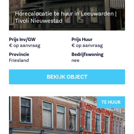
Horecalocatie te huur in Leeuwarden |
Tivoli Nieuwestad
Prijs Inv/GW
Prijs Huur
€ op aanvraag
€ op aanvraag
Provincie
Bedrijfswoning
Friesland
nee
BEKIJK OBJECT
TE HUUR