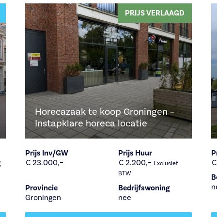
PRIJS VERLAAGD
Horecazaak te koop Groningen –
Instapklare horeca locatie
Prijs Inv/GW
Prijs Huur
P
g
€ 23.000,=
€ 2.200,=
€
Exclusief
BTW
B
n
Provincie
Bedrijfswoning
Groningen
nee