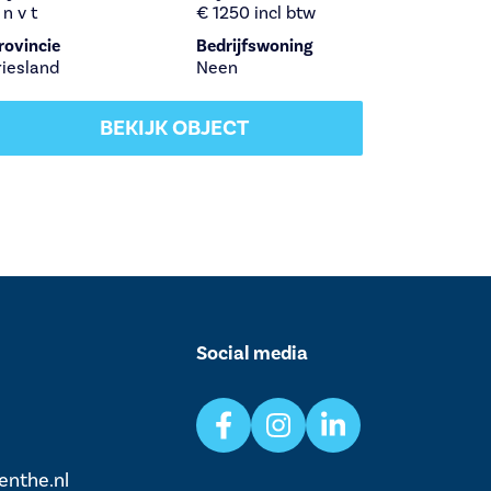
 n v t
€ 1250 incl btw
rovincie
Bedrijfswoning
riesland
Neen
BEKIJK OBJECT
Social media
enthe.nl