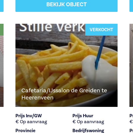
BEKIJK OBJECT
VERKOCHT
Cafetaria/IJssalon de Greiden te
Heerenveen
Prijs Inv/GW
Prijs Huur
P
€ Op aanvraag
€ Op aanvraag
€
Provincie
Bedrijfswoning
P