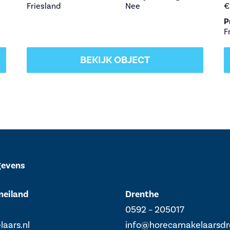
Friesland
Nee
€
P
F
BEKIJK OBJECT
gevens
neiland
Drenthe
0592 – 205017
aars.nl
info@horecamakelaarsdr