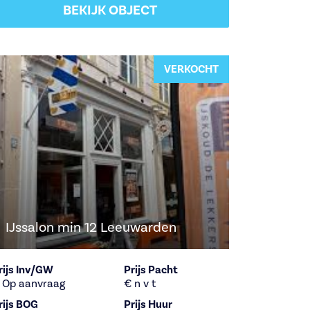
BEKIJK OBJECT
VERKOCHT
IJssalon min 12 Leeuwarden
rijs Inv/GW
Prijs Pacht
 Op aanvraag
€ n v t
rijs BOG
Prijs Huur