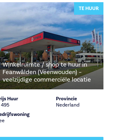
TE HUUR
Winkelruimte / shop te huur in
Feanwâlden (Veenwouden) –
veelzijdige commerciële locatie
rijs Huur
Provincie
 495
Nederland
edrijfswoning
ee