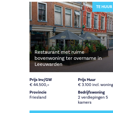
TE HUUR
Restaurant met ruime
bovenwoning ter overname in
Leeuwarden
Prijs Inv/GW
Prijs Huur
€ 44.500,=
€ 3.100 incl. wonin
Provincie
Bedrijfswoning
Friesland
2 verdiepingen 5
kamers