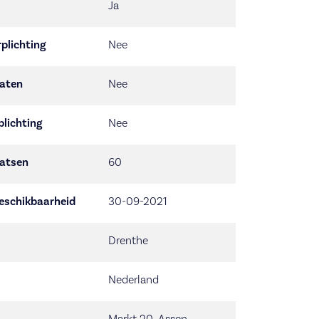
Ja
plichting
Nee
aten
Nee
plichting
Nee
aatsen
60
eschikbaarheid
30-09-2021
Drenthe
Nederland
Markt 20, Assen,