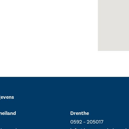
gevens
neiland
Drenthe
0592 – 205017