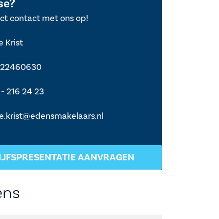
se?
ct contact met ons op!
e Krist
222460630
- 216 24 23
e.krist@edensmakelaars.nl
IJFSPRESENTATIE AANVRAGEN
ens