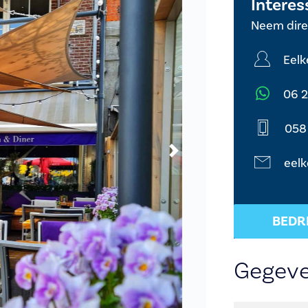
Interes
Neem dire
Eelk
06 
058 
Next
eelk
BEDR
Gegev