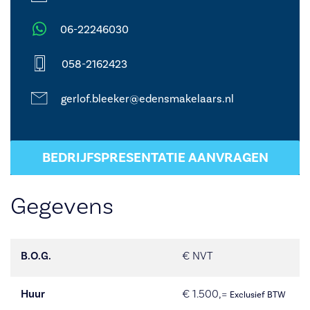
06-22246030
058-2162423
gerlof.bleeker@edensmakelaars.nl
BEDRIJFSPRESENTATIE AANVRAGEN
Gegevens
B.O.G.
€ NVT
Huur
€ 1.500,=
Exclusief BTW