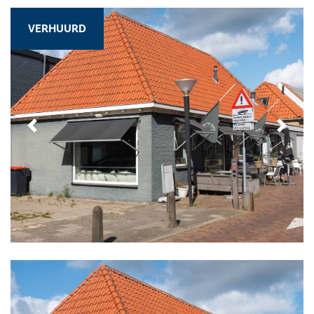
VERHUURD
Previous
Next