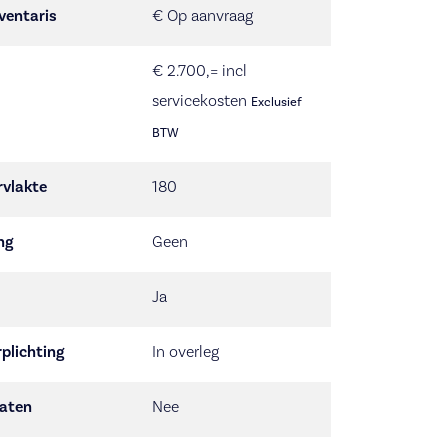
ventaris
€ Op aanvraag
€ 2.700,= incl
servicekosten
Exclusief
BTW
rvlakte
180
ng
Geen
Ja
plichting
In overleg
aten
Nee