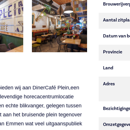
Brouwerijver
Aantal zitpl
Datum van b
Provincie
Land
Adres
ieden wij aan DinerCaf
é Plein,een
e levendige horecacentrumlocatie
en echte blikvanger, gelegen tussen
Bezichtiging
t aan het bruisende plein tegenover
van Emmen wat veel uitgaanspubliek
Omzetgegev