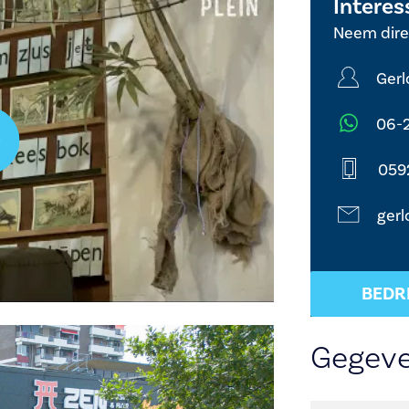
Interes
Neem dire
Gerl
06-
059
gerl
BEDR
Gegev