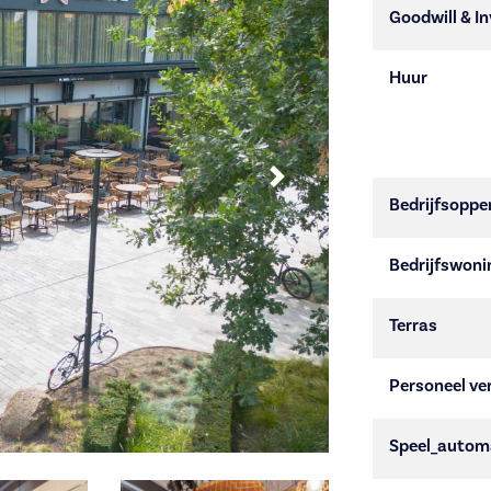
Goodwill & In
Huur
Next
Bedrijfsoppe
Bedrijfswoni
Terras
Personeel ver
Speel_autom