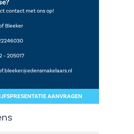
se?
ct contact met ons op!
of Bleeker
22246030
2 – 205017
of.bleeker@edensmakelaars.nl
IJFSPRESENTATIE AANVRAGEN
ens